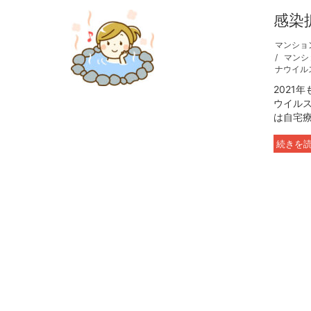
感染
マンショ
マンシ
ナウイル
2021
ウイル
は自宅療
続きを