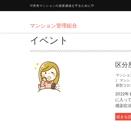
♡所有マンションの資産価値を守るために♡
マンション管理組合
イベント
区分
マンショ
マンシ
新型コロ
2022
に入っ
感染症法
続きを