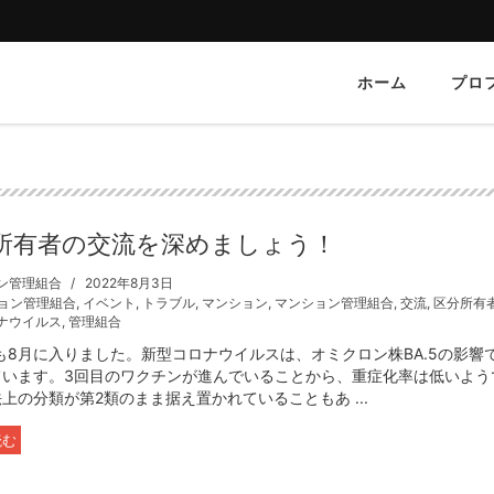
ホーム
プロ
所有者の交流を深めましょう！
ン管理組合
2022年8月3日
ョン管理組合
,
イベント
,
トラブル
,
マンション
,
マンション管理組合
,
交流
,
区分所有
ナウイルス
,
管理組合
年も8月に入りました。新型コロナウイルスは、オミクロン株BA.5の影響
ています。3回目のワクチンが進んでいることから、重症化率は低いよう
上の分類が第2類のまま据え置かれていることもあ ...
読む