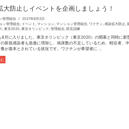
拡大防止しイベントを企画しましょう！
ン管理組合
2021年8月2日
ョン管理組合
,
イベント
,
マンション
,
マンション管理組合
,
ワクチン
,
感染拡大防止
,
ス
,
東京2020
,
東京オリンピック
,
管理組合
,
防災訓練
年も8月に入りました。東京オリンピック（東京2020）の開幕と同時に新
スの新規感染者も急激に増加し、病床数の不足しているため、軽症者、
養が基本とされている状況です。ワクチンが希望者に ...
読む