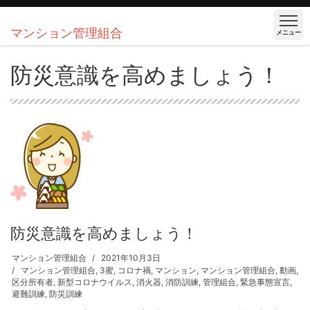
マンション管理組合
メニュー
防災意識を高めましょう！
防災意識を高めましょう！
マンション管理組合
2021年10月3日
マンション管理組合
,
3蜜
,
コロナ禍
,
マンション
,
マンション管理組合
,
動画
,
区分所有者
,
新型コロナウイルス
,
消火器
,
消防訓練
,
管理組合
,
緊急事態宣言
,
避難訓練
,
防災訓練