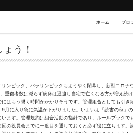
ホーム
プロ
！
しょう！
たオリンピック、パラリンピックもようやく閉幕し、新型コロナ
方、重傷者数は減らず病床は逼迫し自宅で亡くなる方が増え続
でにはもう暫く時間がかかりそうです。管理組合としても引き
！9月に入り急に気温が下がりました。いよいよ「読書の秋」
ています。管理規約は組合活動の指針であり、ルールブックで
次回の役員会までに一度目を通しておくと必ず役に立ちます。