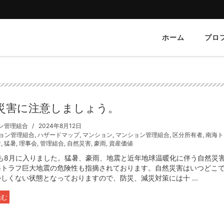
ホーム
プロ
災害に注意しましょう。
ン管理組合
2024年8月12日
ョン管理組合
,
ハザードマップ
,
マンション
,
マンション管理組合
,
区分所有者
,
南海ト
者
,
猛暑
,
理事会
,
管理組合
,
自然災害
,
豪雨
,
資産価値
年も8月に入りました。猛暑、豪雨、地震と近年地球温暖化に伴う自然災
海トラフ巨大地震の危険性も指摘されております。自然災害はいつどこ
しくない状態となっておりますので、防災、減災対策には十 ...
読む