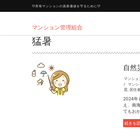
♡所有マンションの資産価値を守るために♡
マンション管理組合
猛暑
自然
マンショ
マンシ
震
,
居住
2024
え、南
てもおか
続きを